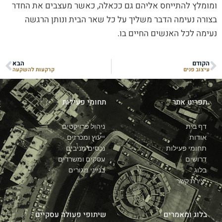
ומומלץ להתייחס אליהם גם ככאלה, כאשר מעצבים את החדר
בצורה נעימה הדבר משליך על כל שאר הבית ונותן הרגשה
נעימה לכל האנשים החיים בו.
הקודם
הבא
עיצוב פנים
קרקעות להשקעה
תפריט אתר
תחומי פעילות
דף בית
ניהול פרויקטים
אודות
ייעוץ ומכרזים
תחומי פעילות
נכסים מניבים
דרושים
עסקים ומשרדים
בלוג
בנייני מגורים
יצירת קשר
בלוג ומאמרים
שיתופי פעולה עסקיים