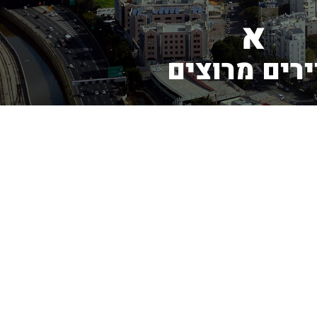
י
נ
ס
פ
ו
ר
ירים מרוצים