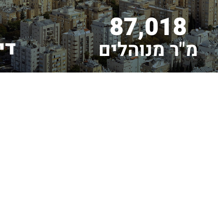
א
87,018
די
מ"ר מנוהלים