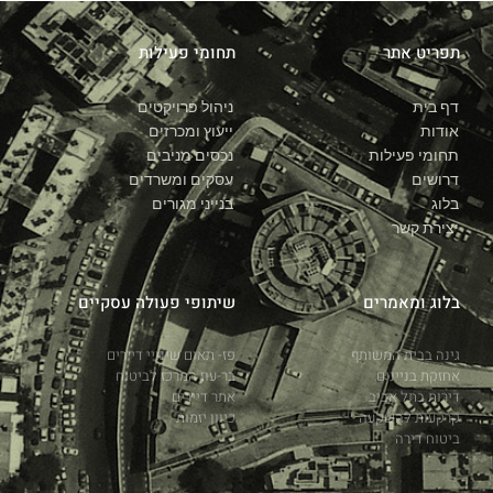
תפריט אתר
תחומי פעילות
דף בית
ניהול פרויקטים
אודות
ייעוץ ומכרזים
תחומי פעילות
נכסים מניבים
דרושים
עסקים ומשרדים
בלוג
בנייני מגורים
יצירת קשר
בלוג ומאמרים
שיתופי פעולה עסקיים
גינה בבית המשותף
פז- תאום שינויי דיירים
אחזקת בניינים
בר-עוז המרכז לביטוח
דירות בתל אביב
אתר דיירים
קרקעות להשקעה
כיוון יזמות
ביטוח דירה